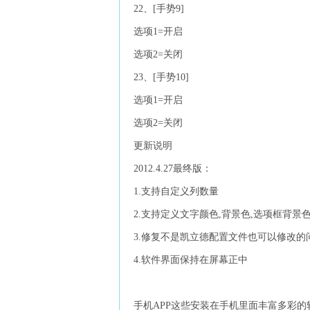
22、[手势9]
选项1=开启
选项2=关闭
23、[手势10]
选项1=开启
选项2=关闭
更新说明
2012.4.27最终版：
1.支持自定义列数量
2.支持定义文字颜色,背景色,选项框背景
3.修复不是凯立德配置文件也可以修改的
4.软件界面保持在屏幕正中
手机APP这些安装在手机里面丰富多彩