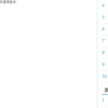
终通用版本。
4
5
6
7
8
9
10
1