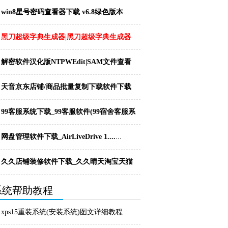
v6...
...
win8星号密码查看器下载 v6.8绿色版本
...
黑刀超级字典生成器|黑刀超级字典生成器
下载 v4...
...
解密软件汉化版NTPWEdit|SAM文件查看
器...
...
天音京东店铺/商品批量复制下载软件下载
1.1...
...
99客服系统下载_99客服软件(99宿舍客服系
统...
...
网盘管理软件下载_AirLiveDrive 1....
...
久久店铺装修软件下载_久久晴天淘宝天猫
装修软件 ...
...
系统帮助教程
xps15重装系统(安装系统)图文详细教程