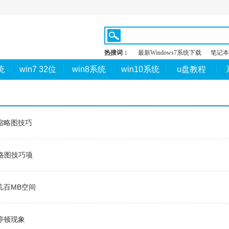
热搜词：
最新Windows7系统下载
笔记本
统
win7 32位
win8系统
win10系统
u盘教程
缩略图技巧
缩略图技巧项
几百MB空间
停顿现象