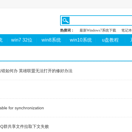
热搜词：
最新Windows7系统下载
笔记本
统
win7 32位
win8系统
win10系统
u盘教程
ctx出错如何办 英雄联盟无法打开的修好办法
le for synchronization
QQ群共享文件拉取下文失败