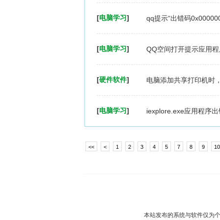
[
电脑学习
]
qq提示“出错码0x0000
[
电脑学习
]
QQ空间打开提示应用程
[
硬件软件
]
电脑添加共享打印机时，
[
电脑学习
]
iexplore.exe应用
<<
<
1
2
3
4
5
7
8
9
10
本站发布的系统与软件仅为个